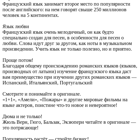
Французский язык занимает второе место по популярности
после английского: на нем говорят свыше 250 миллионов
человек на 5 континентах.
Язык любви
Французский язык очень мелодичный, он как будто
специально создан для песен, в особенности для песен о
любви. Слова идут друг за другом, как ноты в музыкальном
произведении. Учить язык не только полезно, но и приятно.
Проще потом!
Благодаря общему происхождению романских языков (языков,
производных от латыни) изучение французского языка даст
вам преимущество при изучении других романских языков —
Испанский, Итальянский, Португальский
Смотрите и понимайте в оригинале.
«1+1», «Амели», «Пожары» и другие мировые фильмы на
языке актеров, поистине что-то новое и невероятное!
Дюма и не только!
Жюль Верн, Гюго, Бальзак, Экзюпери читайте в оригинале —
это потрясающе!
Популярность растёт — стройте бизнес!