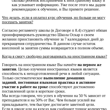
сколько ребенок восприимчив к иностранному языку и
как усваивает информацию. Уже после этого мы дадим
рекомендацию к обучению, и Вы примите решение.
Что делать, если я оплатил курс обучения, но больше не могу
посещать занятия?
Согласно регламенту школы (в Договоре п 8.4) студент обязан
проинформировать руководство Школа Оскар о своем
желании приостановить обучение за 7 календарных дней до
прекращения сотрудничества. В данном случае остаток
внесенной за занятия суммы возвращается в полном объеме.
Когда я смогу свободно разговаривать на иностранном языке?
Говорить на иностранном языке Вы начнёте
на первом же
занятии
. Целью изучения иностранных языков является
способность к неподготовленной речи в любой ситуации.
Только систематическое
выполнение домашних
заданий
,
постоянная языковая практика и активное
участие в работе на уроке
способствуют достижению
поставленной цели в короткие сроки.
Мы всегда говорим, что успех в обучении на 50 % зависит от
преподавателя и на 50% от Вас. Чем больше усилий вы
прикладываете, тем быстрее достигаете заветной цели.
Если в школе или на курсах вам сообщают точное количество