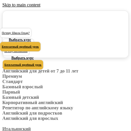
Skip to main content
Почему Школа Оскар?
Выбрать курс
Почему Школа Оскар?
Бесплатный пробный урок
почему английский
Выбрать курс
Английский
Бесплатный пробный урок
Английский для детей от 7 до 11 лет
Премиум
Стандарт
Базовый взрослый
Парный
Базовый детский
Корпоративный английский
Репетитор по английскому языку
Английский для подростков
Английский для взрослых
Итальянский