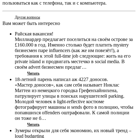
пользоваться как с телефона, так и с компьютера.
Другие вопросы
Вам может быть интересно
Райская вакансия!
Миллиардер предлагает поселиться на своём острове за
£160.000 в год. Именно столько будет платить mystery
бизнесмен паре influencers (как же им повезёт!), а
требования к этой full-time job следующие: жить на его
private island и продвигать местечко в social media. В
своём advert бизнесмен предлаг…
Читать
18-летний парень написал аж 4227 доносов.
«Мастер доносов», как сам себя называет Никлас
Маттеи из немецкого городка Грефенхайнихена,
патрулирует улицы в поисках нарушителей parking.
Молодой человек в light-reflective костюме
фотографирует машины и sends фото в полицию, чтобы
попавшихся offenders оштрафовали. К самой полиции
он тоже не б…
Читать
Зумеры открыли для себя экономию, их новый тренд –
loud budgeting