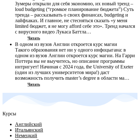
Зумеры открыли для себя экономию, их новый тренд –
loud budgeting (“громкое планирование бюджета”) Суть
тренда – рассказывать о своих финансах, budgeting и
лайфхаках. И главное, не стесняться сказать «у меня
limited бюджет, я не могу afford себе это». Тренд начался
с вирусного видео Лукаса Баттла…
Читать
В одном из вузов Англии откроется курс магии
Такого образования нет ни у одного инфоцыгана: в
одном из вузов Англии откроется курс магии. На Гарри
Поттера вы не выучитесь, но описание программы
интригует! Начиная с 2024 года, the University of Exeter
(один из лучших университетов мира!) даст
возможность получить master’s degree в области ма…
Читать
Курсы
Английский
Итальянский
Немецкий